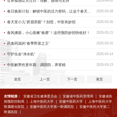
世界孤独症关注日：理解、接纳与支持
2025-04-02
春日焕新计划：解锁中医的活力密码，让这个春天不一样！
2025-03-28
春天里小儿“挤眉弄眼”？别慌，中医有妙招
2025-03-26
春风拂面，小心面瘫“偷袭”！这些预防妙招快收好！
2025-03-21
药食同源的“春季野菜之王”
2025-03-15
守护生命“净水机”
2025-03-14
中医解男性更年期：调阴阳，养肾精
2025-03-13
首页
上一页
下一页
尾页
友情链接：
安徽省卫生健康委员会
|
安徽省中医药管理局
|
安徽省疾
病预防控制局
|
上海中医药大学
|
安徽中医药大学
|
上海中医药大学
附属曙光医院
|
安徽中医药大学第一附属医院
|
安徽中医药大学第二
附属医院
|