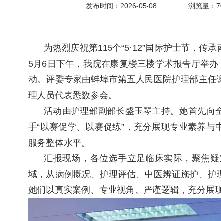
发布时间：2026-05-08
浏览量：
7
字
为热烈庆祝第
115个“5·12”国际护士节
5月6日下午
，我院
在
康复楼
三
楼
学术
报告厅
举办
动。评委专家由蚌埠市第五人民医院护理部主任
理人员代表悉数参会。
活动由护理部副部长盛玉琴主持。她首先向
手
“以赛促学、以赛促练”，充分展现专业素养
服务整体水平。
汇报现场，
各位选手立足临床实际，聚焦疑
域，从病例概况、护理评估、中医辨证施护、护
她们以真实案例、专业视角、严谨逻辑，充分展