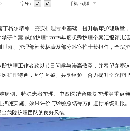
0
字号：
手机上观看
号
字号增大
，传承南丁格尔精神，夯实护理专业基础，提升临床护理质量，
“精研个案 赋能护理” 2025年度优秀护理个案汇报评比活
谢世群、护理部部长林青及部分科室护士长担任，全院护
全院护理工作者致以节日问候与崇高敬意，并希望参赛选
与中医护理特色，互学互鉴、共享经验，合力提升全院护理
难病例、特殊患者护理、中西医结合康复护理等重点领
理措施实施、效果评价与经验总结等方面进行系统汇报。
现出我院护理团队的良好风貌。