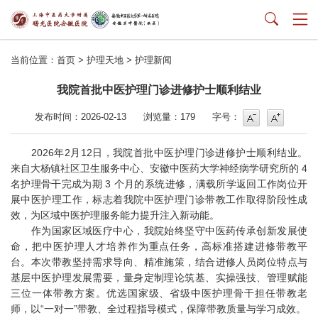
当前位置：
首页
>
护理天地
>
护理新闻
我院首批中医护理门诊进修护士顺利结业
字号
字号增大
发布时间：2026-02-13
浏览量：
179
字号：
2026年2月12日，我院首批中医护理门诊进修护士顺利结业。
来自大杨镇社区卫生服务中心、安徽中医药大学神经病学研究所的 4
名护理骨干完成为期 3 个月的系统进修，满载所学返回工作岗位开
展中医护理工作，标志着我院中医护理门诊带教工作取得阶段性成
效，为区域中医护理服务能力提升注入新动能。
作为国家区域医疗中心，我院始终坚守中医药传承创新发展使
命，把中医护理人才培养作为重点任务，高标准搭建进修带教平
台。本次带教坚持需求导向、精准施策，结合进修人员岗位特点与
基层中医护理发展需要，量身定制理论筑基、实操强技、管理赋能
三位一体带教方案。优选国家级、省级中医护理骨干担任带教老
师，以“一对一”带教、全过程指导模式，保障带教质量与学习成效。