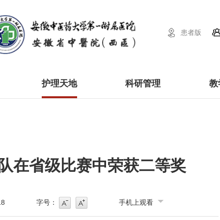
患者版
护理天地
科研管理
教
队在省级比赛中荣获二等奖
18
字号：
手机上观看
号
字号增大