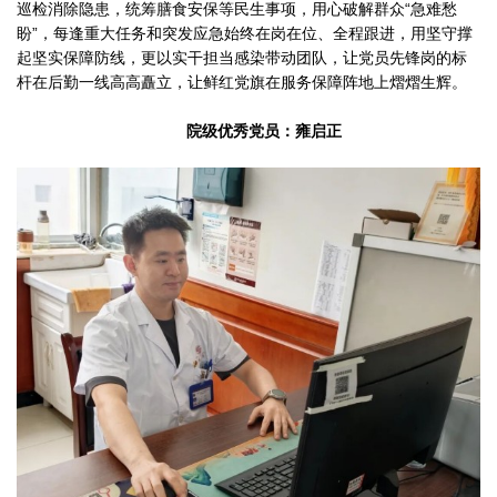
巡检消除隐患，统筹膳食安保等民生事项，用心破解群众“急难愁
盼”，每逢重大任务和突发应急始终在岗在位、全程跟进，用坚守撑
起坚实保障防线，更以实干担当感染带动团队，让党员先锋岗的标
杆在后勤一线高高矗立，让鲜红党旗在服务保障阵地上熠熠生辉。
院级优秀党员：雍启正