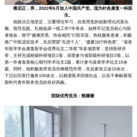
雍启正，男，2022年6月加入中国共产党。现为针灸康复一科医
生。
他政治立场坚定，注重理论学习，自觉用党的创新理论武装头
脑、指导实践。扎根临床一线工作7年有余，始终牢记党员初心与医
者使命，恪守“健康所系、性命相托”行医宗旨。热枕服务患者，积极
推广中医适应技术，先后荣获“先进个人”、“盛夏治疗特色奖”、“省老
年医学学会康复医学会优秀论文二等奖”等多项荣誉；坚持医研并
举，主持完成校级科研项目1项，深度参与省部级科研项目3项，以
第一作者发表核心期刊学术论文2篇，累计参与发表学术论文10余
篇。同时，他积极发挥党员先锋模范作用，先后参加义诊10余次，
下沉社区医疗服务100余次，以精湛医术回馈社会，以实干奉献展现
新时代青年医务党员的良好风貌。
院级优秀党员：熊珊珊