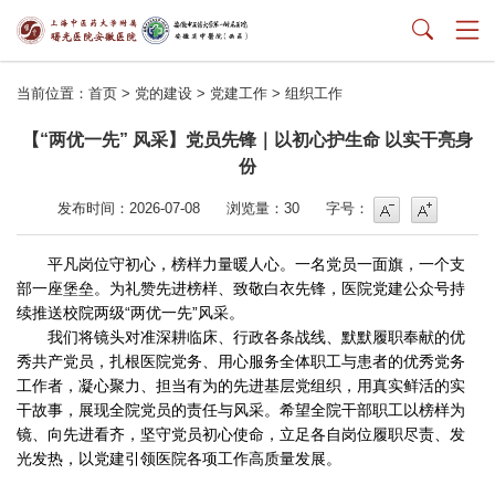
当前位置：
首页
>
党的建设
>
党建工作
>
组织工作
【“两优一先” 风采】党员先锋｜以初心护生命 以实干亮身
份
字号
字号增大
发布时间：2026-07-08
浏览量：
30
字号：
平凡岗位守初心，榜样力量暖人心。一名党员一面旗，一个支
部一座堡垒。为礼赞先进榜样、致敬白衣先锋，医院党建公众号持
续推送校院两级“两优一先”风采。
我们将镜头对准深耕临床、行政各条战线、默默履职奉献的优
秀共产党员，扎根医院党务、用心服务全体职工与患者的优秀党务
工作者，凝心聚力、担当有为的先进基层党组织，用真实鲜活的实
干故事，展现全院党员的责任与风采。希望全院干部职工以榜样为
镜、向先进看齐，坚守党员初心使命，立足各自岗位履职尽责、发
光发热，以党建引领医院各项工作高质量发展。