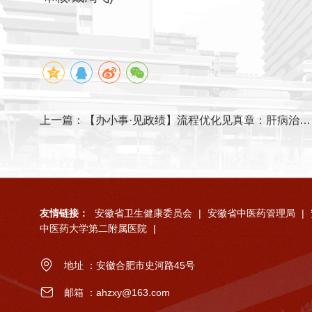
上一篇：
【办小事·见政绩】流程优化见真章：肝病治疗仪“从室到床”实现就医体验大提升
友情链接：
安徽省卫生健康委员会
|
安徽省中医药管理局
|
中医药大学第二附属医院
|
地址 ：安徽合肥市史河路45号
邮箱 ：ahzxy@163.com