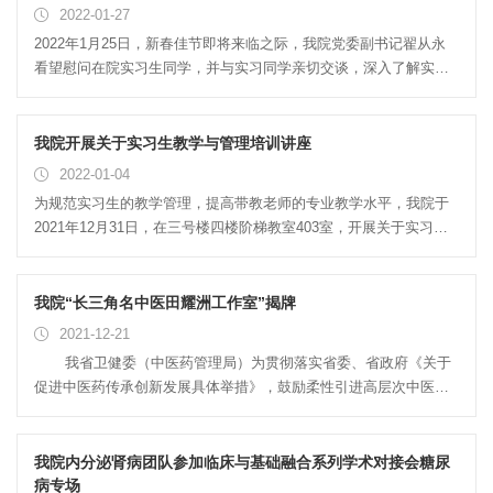
科研骨干人员殷切的期望和成长道路上的关心，也参加了现场聆
2022-01-27
听、指导。 参加汇报和接受指导的共9项，分布在脑病科、神经
2022年1月25日，新春佳节即将来临之际，我院党委副书记翟从永
外科、急诊科、内分泌肾病科、妇科、普外科、针灸康复科、药学
看望慰问在院实习生同学，并与实习同学亲切交谈，深入了解实习
部、推拿科等科室，申报同志很努力、爱学习、表达了高度的科研
同学在我院实习期间的临床学习情况、安全管理情况、疫情防控情
热情。 韩永升院长最后总结：各位同志准备整体上还...
况及个人生活情况。 翟从永副书记在亲切关心之余，同时也对实习
同学提出几点要求:一、希望大家要珍惜宝贵的实习机会，主动跟从
我院开展关于实习生教学与管理培训讲座
老师查房、主动请教，主动在老师的监护指导下开展临床技能操
2022-01-04
作，不断地培养自己的动手能力，提高临床技能水平，为今后的临
为规范实习生的教学管理，提高带教老师的专业教学水平，我院于
床医疗工作打下坚实的基础。二、要求实习同学要有高度的疫情防
2021年12月31日，在三号楼四楼阶梯教室403室，开展关于实习生
控意识，配合所在科室，做好各项防控工作，同时积极参与本科室
教学与管理的培训讲座。参加此次培训会议的主要有院分管领导翟
医务人员的核酸检测管理，定期做好个人核酸检测。三、强调实习
从永副书记、各部门及科室主任、各科室护士长、各科室中高级职
同学要学会自我保护，要有安全...
称人员、科秘书等。培训由安徽中医药大学第一附属医院临床教学
我院“长三角名中医田耀洲工作室”揭牌
部刘佳主任主讲，讲座主要围绕实习生管理、实习生教学带教、实
2021-12-21
习生培训考核等几个方面做重要讲解，最后尤其强调我院首次接收
我省卫健委（中医药管理局）为贯彻落实省委、省政府《关于
大学本科实习生，临床教学上一定要保证正确性、强调规范性、注
促进中医药传承创新发展具体举措》，鼓励柔性引进高层次中医药
意系统性，时刻怀揣一颗爱心，专心、精心地做好临床教学工作，
人才，为群众提供更加优质高效的中医药服务，开展长三角名中医
不忘初心，砥砺前行！安徽中医药大学教务处实习管理科张传耀科
工作室项目建设，我院于12月17日上午在康复中心三楼会议室举行
长代表学校教务处感谢我院作为大学附属医院为学校承担临床教
安徽省长三角名中医工作室——田耀洲工作室揭牌仪式。参加仪式
我院内分泌肾病团队参加临床与基础融合系列学术对接会糖尿
学...
的有来自田耀洲教授团队及其所在的江苏省中西医结合医院原党委
病专场