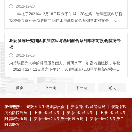
书记江小宁，有我省中医药管理局巡视员张洁同志，我校医院事务
2021-12-20
管理处处长孙道礼，以及我院的部分院领导、脾胃科同仁、行政职
学校于2021年12月18日周六下午14：30在第一附属医院科研楼
能部门主任。 揭牌现场 田耀洲教授，南京中医药大学附属中
13楼会议室召开糖尿病专场临床与基础融合系列学术对接会，我院
西医结合医院（江苏省中西医结合医院）消化科主任、中西医结合
内分泌肾病科室江鹏主任团队参加了此次会议，江婷医生汇报与分
主任医师、教授、博士生导师，江...
享，与大学一、二直属附属医院和其他附属医院、校本部老师相互
探讨合作为后续深入科研搭建平台以提升大学各附属机构的整体科
我院脑病研究团队参加临床与基础融合系列学术对接会脑病专
研水平。参会人员还有学校医院事务管理处，科技处，中西医结合
场
专业学科带头人、各附属医院脑病科科主任及科研骨干，校本部从
2021-12-15
事糖尿病研究的科研人员，以及糖尿病研究方向的临床及基础博
为持续提升大学的科研服务能力、科研水平，加强内涵建设，学校
士、硕士研究生。 江婷医生汇报对接会现场 我院内分泌肾病科在目
于2021年12月11日周六下午14：30在梅山路103号学校新安楼一楼
前基础薄弱，起步较晚，成果少，本次举办的糖尿病对接会可以为
会议室召开脑病专场临床与基础融合系列学术对接会，我院从事脑
大学附属机构糖尿病临床...
病研究方向的医务人员和韩永升团队参加了此次会议，程楠教授汇
首页
上一页
下一页
尾页
报与分享，与参会附属医院和校本部老师相互寻找切入点作为后续
深入科研搭建平台。参会人员还有学校领导彭代银校长，医院事务
管理处，科技处，中医学院、中西医结合学院、药学院、科研实验
友情链接：
安徽省卫生健康委员会
|
安徽省中医药管理局
|
安徽省疾
中心负责人，各附属医院脑病科科主任及科研骨干，校本部从事脑
病预防控制局
|
上海中医药大学
|
安徽中医药大学
|
上海中医药大学
病研究的科研人员，在肥脑病研究方向的临床及基础博士、硕士研
附属曙光医院
|
安徽中医药大学第一附属医院
|
安徽中医药大学第二
究生。 对接会现场 我院神经病学研究所在脑病肝豆病等研究领域处
附属医院
|
于国际领先地位，国内也是领军单位...