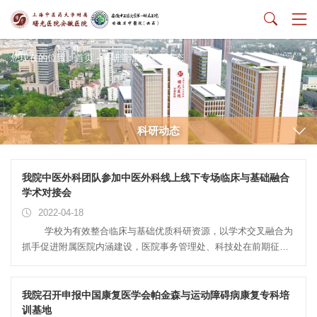
您现在的位置：
首页
-
科研管理
-
科研动态
科研动态
我院中医外科团队参加中医外科线上线下专场临床与基础融合
学术对接会
2022-04-18
学校为有效整合临床与基础优质科研资源，以学术交叉融合为
抓手促进附属医院内涵建设，医院事务管理处、科技处在前期征集
附属医院（含非直属附属医院）和校本部教师科研合作意向基础
上，举办临床与基础融合系列学术对接会，为临床与基础科研人员
提供一个相互启发、交叉融合、常态长效的学术交流平台。 我
我院召开申报中国康复医学会帕金森与运动障碍病康复专科培
院肛肠外科医生李明月同志于2022年4月15日周五下午参加了中医
训基地