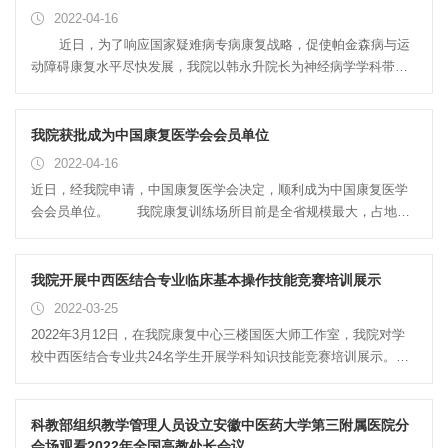
外科线上专场临床与基础融合学术对接会现场汇报，学校领导，医
2022-04-16
院事务管理处，科技处，各附属医院普通外科科主任及科室临床科
近日，为了响应国家疑难病专病康复战略，促使帕金森病与运
研骨干，校本部对中医外科感兴趣的科研人员，中医外科研究方向
动障碍康复水平尽快发展，我院以韩永升院长为神经病学学科带头
的临床及基础博士、硕士研究生等。同时我院普外科的医生们也参
人，以著名的神经病学专家杨任民教授领衔、安徽中医药大学神经
加了腾讯会议的线上对接会。 ...
病学研究所为依托拟申报中国康复医学会帕金森与运动障碍病康复
专科培训基地。并召开了启动会，对各部门详细分工布置。出席启
我院获批成为中国康复医学会会员单位
动会的有韩永升院长、神经病学研究所王训教授以及相关各部门人
2022-04-16
员。 申报基地启动布置会 韩永升院长要求根据《中国康复医学
近日，经我院申请，中国康复医学会决定，顺利成为中国康复医学
会康复医学培训基地建设管理办法（试行）》（中康发〔2019〕8
会会员单位。 我院康复训练场所目前是全省规模最大，占地
号），结合目前帕金森与运动障碍病康复培训的要求和评审标准认
5100平米,设备总价值2140万元。随着医院康复病区规模不断扩大，
真准备收集材料，力争成为中国康复医学会帕金森与运动障碍病康
目前神经外科（康复）90张，针灸康复一科70张、针灸康复二科47
复培训基地。以提高我国帕金森病与运动障...
张，针刀康复科36张，推拿康复科47张。占全院总床位数约47%。
我院开展中西医结合专业临床基本操作技能竞赛培训展示
康复中心作为独立科室（治疗中心），承接全院临床科室康复治疗
2022-03-25
工作。中心运用中医康复治疗，如针刺、推拿、拔罐、正脊、药浴
2022年3月12日，在我院康复中心三楼国医大师工作室，我院对学
熏蒸等结合西医康复治疗技术（PT,OT,ST等）展开神经康复、老年
校中西医结合专业共24名学生开展学科知识技能竞赛培训展示。学
病康复、疼痛康复、骨科康复、儿童康复、心肺康复、烧伤康复
校中西医结合学院蔡标院长、江爱娟副院长，我院翟从永副书记、
等。康复中心主要分为：康复评定区、运动治疗区、物理因子治疗
科教部汪宗保主任等领导亲自莅临现场。 本次技能竞赛培训共持续
区、作业治疗区、言语治疗区、熏蒸蜡...
一周时间，涉及到三个技能项目：1、心肺复苏2、穿脱手术衣和手
科教部组织教学管理人员设立安徽中医药大学第三附属医院分
套3、前臂小夹板固定。培训师资人员由科教部组织有丰富临床经
会场观看2022年全国高教处长会议