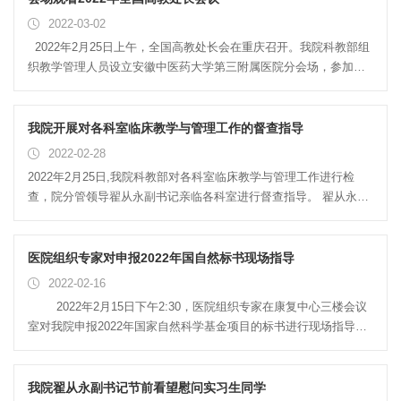
验、长期从事临床带教的教师，他们分别是：急诊科徐航主任、普
2022-03-02
外科姜鹏主任、骨伤科杨光主任。培训严格按照临床医学专业操作
2022年2月25日上午，全国高教处长会在重庆召开。我院科教部组
大纲要求，强调动手能力的培养，从临床医学专业的角度出发，结
织教学管理人员设立安徽中医药大学第三附属医院分会场，参加人
合学生的特点，对其进行分组教学，采用小班授课、边示范边讲
员有分管领导翟从永副书记、科教部汪宗保主任和其他教学管理人
解、课后检查等教学方法。一周的技能培训中，...
员，分会场会议以视频直播方式参加。 会上，教育部高等教
育司司长吴岩作了题为《顶天立地 久久为功——深化新教改 打造新
我院开展对各科室临床教学与管理工作的督查指导
形态 提高新质量》的工作报告：一是回顾2021，夯实教学新基建，
2022-02-28
托起培养高质量；二是展望2022，从谋篇布局转到全面落实；三是
2022年2月25日,我院科教部对各科室临床教学与管理工作进行检
落实2022，深化新教改，打造新形态，提高新质量。报告要求在落
查，院分管领导翟从永副书记亲临各科室进行督查指导。 翟从永副
实2022中，有五个方面战略任务：一是抓基础，实施新时代高等教
书记依次查看了各科室临床教学中的教学查房情况、科室小讲座情
育育人质量工程；二是抓新形态，实施高等教育数字化战略行动；
况、实习生大病历书写情况、病例讨论情况及实习生出科考核情
三是实施“六卓越一拔尖计划...
况，充分肯定了各科室近半年的临床教学工作，要求各科室一定要
医院组织专家对申报2022年国自然标书现场指导
主动积极承担起作为大学附属医院的职责，不光要心怀治病救人的
2022-02-16
使命，同时还要肩负起教书育人的职责，将本科室的常见病、多发
2022年2月15日下午2:30，医院组织专家在康复中心三楼会议
病及疑难病多讲解传授给实习生，要求他们掌握并对其进行考核。
室对我院申报2022年国家自然科学基金项目的标书进行现场指导，
翟从永副书记强调临床实习是医学生将医学理论知识联系实际的重
参加指导的专家有博士生导师大学中西医结合学院院长蔡标教授、
要环节，是培养和锻炼医学生独立分析问题、解决问题能力的第一
医院韩永升院长、杨永晖副院长、神经病学研究所程楠教授以及董
步，也是他们真正接触患者面对疾...
建健博士、汪宗保博士。分管科研领导翟从永副书记表达了对医院
我院翟从永副书记节前看望慰问实习生同学