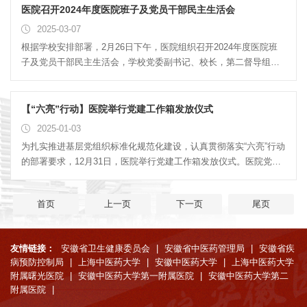
各支部围绕强化政治引领、夯实组织基础、服务临床一线、推动融
医院召开2024年度医院班子及党员干部民主生活会
合发展等内容，结合工作实际，从理论学习、组织建设、作风建
2025-03-07
设、服务群众、党风廉政建设、支部品牌建设等方面总结成效、不
根据学校安排部署，2月26日下午，医院组织召开2024年度医院班
足及下一步工作思路。聂久胜对各支部述职情况进行逐一点评，对
子及党员干部民主生活会，学校党委副书记、校长，第二督导组组
一年以来各个党总支党建工作取得的成绩给予了充分肯定。他指
长许钒出席会议并点评，学校发展改革处处长卢蓉到会指导。医院
出，此次述职会不仅是一次自我检视，更是一次经验共享、互学互
领导班子成员参加会议。会议由学校党委常委、副校长，医院党委
鉴的过程，为推动医院党建工作再上新台阶提供了重要参考。同
书记聂久胜主持。医院党委对开好本次民主生活会高度重视。会前
【“六亮”行动】医院举行党建工作箱发放仪式
时，他也提...
周密制定方案，以“深入学习贯彻习近平新时代中国特色社会主义思
2025-01-03
想，巩固深化党纪学习教育成果，综合发挥党的纪律教育约束、保
为扎实推进基层党组织标准化规范化建设，认真贯彻落实“六亮”行动
障激励作用，为进一步全面深化改革、推进中国式现代化提供坚强
的部署要求，12月31日，医院举行党建工作箱发放仪式。医院党委
纪律保证”为主题深入开展理论学习，广泛征求意见建议、开展谈心
副书记翟从永主持仪式，各党支部书记参加仪式。翟从永代表医院
谈话、对照典型案例，结合医院实际查摆问题、剖析根源，认真准
党委，为27个基层党支部分别发放红色党建工作箱。 党建工作箱
备医院班子及个人对照检查材料并通过医院内网向广大职工公示...
首页
上一页
下一页
尾页
内统一配备了党旗、党徽、党章、党内学习资料等党务材料，宣讲
翻页笔、宣讲扩音器、印有医院“曙光红·杏林暖”党建品牌字样的U盘
（U盘内拷贝了党支部常用学习资料、表格、文件等实用内容）等信
友情链接：
安徽省卫生健康委员会
|
安徽省中医药管理局
|
安徽省疾
息设备，“一支部一品牌”、红色党建手举牌等。医院党委还根据临床
病预防控制局
|
上海中医药大学
|
安徽中医药大学
|
上海中医药大学
和行政支部的不同特点,在箱内分别配备血压计、听诊器、中医脉
附属曙光医院
|
安徽中医药大学第一附属医院
|
安徽中医药大学第二
诊、志愿者马甲、志愿者袖章等实用工具。翟从永表示，“此次党建
附属医院
|
工作箱的发放，是医院基层党组织‘六亮’行动...