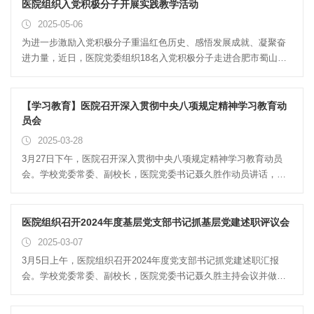
记，行政及临床医技科室正副主任、负责人，民主党派代表参加会
医院组织入党积极分子开展实践教学活动
生...
议。医院党委副书记、执行院长瞿惠燕同志代表领导班子作2024年
2025-05-06
度述职报告。她表示，2024年是医院发展历程中关键之年。一年
为进一步激励入党积极分子重温红色历史、感悟发展成就、凝聚奋
来，医院坚持以习近平新时代中国特色社会主义思想为指导，紧密
进力量，近日，医院党委组织18名入党积极分子走进合肥市蜀山区
围绕党的二十大提出的卫生与健康工作重点任务，坚决对标并积极
五里墩街道红色口述史馆，开展实践学习活动，从峥嵘岁月中汲取
推进大学“双一流”建设的高标准要求，以国家区域医疗中心建设为战
奋进力量。走进红色口述史馆，入党积极分子们仿佛穿越时空，回
略导向，科学统筹并精心谋划医院的长远发展，不断强化和深化学
到了那段波澜壮阔的革命岁月。在讲解员的带领下，大家依次探访
【学习教育】医院召开深入贯彻中央八项规定精神学习教育动
科...
了“峥嵘岁月”“红色记忆”“荣耀勋章”“红色教育”四大主题展区。馆内陈
员会
列的抗美援朝战地日记、中国电科“预警机”研发手稿、核工业人防护
2025-03-28
工作服等珍贵实物，与动态影像、口述历史影像墙形成时空对话。
3月27日下午，医院召开深入贯彻中央八项规定精神学习教育动员
一件件带着体温的红色物件，见证了革命先辈们为国家和人民立下
会。学校党委常委、副校长，医院党委书记聂久胜作动员讲话，医
的赫赫战功，展现了他们坚定的信仰和无私的奉献精神，让“预警机
院党委副书记、执行院长瞿惠燕主持会议。聂久胜在讲话中指出，
精神”“抗疫精神”等新时代精神坐标变得可触...
要提高政治站位，深刻认识开展学习教育的重要意义。他表示，开
展深入贯彻中央八项规定精神学习教育是拥护“两个确立”、做到“两
医院组织召开2024年度基层党支部书记抓基层党建述职评议会
个维护”的具体行动，是巩固深化主题教育和党纪学习教育成果的重
2025-03-07
要举措，是推动医院高质量发展的现实需要。他强调，要聚焦重点
3月5日上午，医院组织召开2024年度党支部书记抓党建述职汇报
任务，确保学习教育取得实效。一要强化学习教育，提高思想认
会。学校党委常委、副校长，医院党委书记聂久胜主持会议并做总
识。二要深入查摆问题，抓好整改落实。三要加强制度建设，构建
结讲话，医院领导班子、各党支部书记、职能科室负责人及基层党
长效机制。四要坚持统筹兼顾，推动工作发展。他要求，医院各党
员群众代表参加会议。会上，27位党支部书记依次进行述职汇报。
支部一要压实工作责任，切实履行主体责任，认真谋划、靠前指...