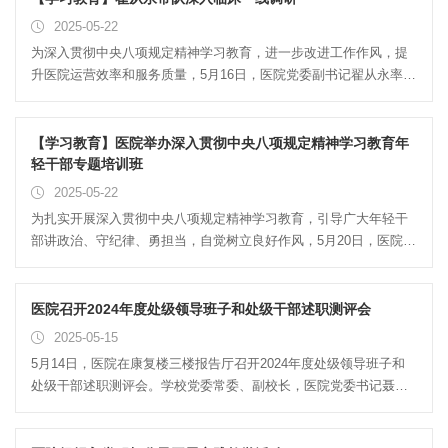
了学习教育开展以来支部学习计划、会议记录、活动台账、党员个
2025-05-22
人问题清单及整改措施等资料。同时，督导组成员还现场随机点名
为深入贯彻中央八项规定精神学习教育，进一步改进工作作风，提
提问支部书记及普通党员。通过“查”与“问”的紧密结合，重点核查了
升医院运营效率和服务质量，5月16日，医院党委副书记翟从永率党
学习传达的及时性全面性、学习内容的深度与广度以及党员干部学
委工作部、后勤保障部、科教部等行政职能科室负责同志深入临床
习理解的掌握程度等关键环节。结合现场督查情况，翟从永指出，
一线开展实地调研。旨在把学习教育与深入学习贯彻习近平总书记
一要“真学真懂”，此次“四不两直”的督查方式，核心...
关于加强党的作风建设的重要论述和考察安徽重要讲话精神相结
【学习教育】医院举办深入贯彻中央八项规定精神学习教育年
合，把真查实改、抓实开门教育与推动医院高质量发展相结合，倾
轻干部专题培训班
听临床一线需求，协调资源保障，为临床工作高效运行提供有力支
2025-05-22
持，着力解决群众急难愁盼问题。调研过程中，翟从永带队与科室
为扎实开展深入贯彻中央八项规定精神学习教育，引导广大年轻干
负责人、护士长及科室成员重点围绕人才引进、医疗技术提升、信
部讲政治、守纪律、勇担当，自觉树立良好作风，5月20日，医院举
息化建设、后勤保障、消防安全等问题进行深入交流，了解科室管
办深入贯彻中央八项规定精神学习教育年轻干部专题培训班。医院
理等情况，详细询问科室在日常工作中遇到的困难。并现场协调相
年轻干部、新提拔干部、关键岗位干部参加培训。此次培训通过专
关...
题辅导、集中学习、交流研讨及警示教育的方式开展。培训班上，
医院召开2024年度处级领导班子和处级干部述职测评会
医院党委副书记翟从永作题为《推动党的作风持续向好，为推进中
2025-05-15
国式现代化贡献智慧和力量》的专题辅导授课。翟从永回顾了中央
5月14日，医院在康复楼三楼报告厅召开2024年度处级领导班子和
八项规定出台的背景，阐释了中央八项规定精神的主要内容违反中
处级干部述职测评会。学校党委常委、副校长，医院党委书记聂久
央八项规定精神主要表现及违反规定适用的相关党纪条规。他强
胜出席会议，学校党委组织部副处级组织员任亚硕到会指导。会议
调，年轻干部在医院的各个岗位上敬业奉献，展现了过硬的政治素
由医院党委副书记翟从永主持，医院领导班子成员，各党支部书
质、强烈的担当精神和精湛的业务能力，是推动医院高质量发展的