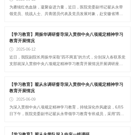
度优秀共产党员、优秀党务工作者和先进基层党支部的决定》。在
为赓续红色血脉，凝聚奋进力量，近日，医院党委副书记翟从永带
热烈的掌声中，与会领导分别为受表彰对象颁奖。聂久胜为受表彰
领党员、统战人士、共青团员代表及党员发展对象，赴安徽省博物
的先进基层党支部颁奖。翟从永为受表彰的优秀党务工作者颁奖。
馆开展“追寻红色足迹·献礼建党华诞”主题红色教育活动。此次活动
副院长李明、纪委书记张晓峰、总会计师陈黎华依次为受表彰...
旨在引导全院广大干部职工特别是骨干力量和青年一代，深刻感悟
党的光辉历程和伟大精神，汲取前行力量，在新时代新征程上立足
【学习教育】周振华调研督导深入贯彻中央八项规定精神学习
岗位，勇担使命。在讲解员的带领下，大家重点参观了安徽革命史
教育开展情况
陈列馆主题展区。一张张承载历史记忆的珍贵图片、一件件见证峥
2025-06-12
嵘岁月的革命文物、一段段详实感人的历史叙述，生动再现了江淮
近日，我院副院长周振华采取“四不两直”的方式，分别深入各联系党
儿女在中国共产党领导下，为民族独立、人民解放前仆后继、英勇
支部就深入贯彻中央八项规定精神学习教育开展情况开展调研座
斗争的壮丽篇章。参观过程中，大家时而驻足凝视，时而交流感
谈。各党支部书记详细汇报了本支部的学习教育进展与成效。针对
悟，深刻体悟到革命先辈们坚定的理想信念、无畏的牺牲精神和
支部所辖临床科室人员多、工作地点分散的特点，各支部充分利用
深...
科室早会、专业学习等时机，组织全体人员认真学习中央八项规定
【学习教育】翟从永调研督导深入贯彻中央八项规定精神学习
精神相关文件。座谈会上，周振华还详细询问了科室在日常工作中
教育开展情况
遇到的困难，及需要协调解决的相关问题。周振华表示，一要聚焦
2025-06-09
核心任务，深入学习领会中央八项规定精神，并确保在工作中不折
为深入贯彻中央八项规定精神学习教育，持续深化作风建设，6月5
不扣落实到位，要做到“有事必报，令行禁止”；二要发挥先锋作用，
日下午，医院党委副书记翟从永带领学习教育专班成员，采用“四不
党员同志要率先垂范，带头学深悟透精神实质，真正做到入脑入
两直”的方式，深入各联系党支部开展专项督导调研，聚焦各基层党
心，要不断提高政治站位，不断增强严格落实中央八项规定精神...
支部学习贯彻中央八项规定精神的具体实践与成效。此次督导调研
采取查阅资料与随机提问相结合的方式进行。翟从永带队细致抽查
【学习教育】翟从永带队深入临床一线调研