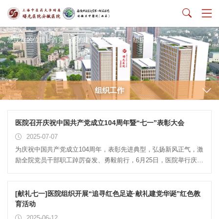
您现在的位置：
首页
-
党的建设
-
党建工作
-
组织工作
组织工作
医院召开庆祝中国共产党成立104周年暨“七一”表彰大会
2025-07-07
为庆祝中国共产党成立104周年，表彰先进典型，弘扬新风正气，激
励全院党员干部职工踔厉奋发、勇毅前行，6月25日，医院举行庆祝
建党104周年暨“七一”表彰大会。学校党委常委、副校长，医院党委
书记聂久胜在会上讲授廉政专题党课。院领导班子成员及全体党员
参加会议。大会由党委副书记翟从永主持。表彰先进典型，汲取榜
[献礼七一]医院组织开展“追寻红色足迹·献礼建党华诞”红色教
样力量大会在庄严的国歌声中拉开序幕。全体与会人员肃立齐唱，
育活动
会场气氛庄重而热烈。医院纪委书记张晓峰宣读《关于表彰2024年
2025-06-12