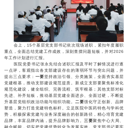
会上，
15个基层党支部书记依次现场述职，紧扣年度履职
重点，全面总结党建工作成效，深刻查摆问题短板，并对2026
年工作计划进行汇报。
医院党委书记张永先结合述职汇报及平时了解情况进行逐
一点评，客观指出各支部建设存在的薄弱环节与突出问题，并
提出三点要求：
一要
坚持政治引领、分类施策，全面夯实基层
党建根基，推动支部建设规范提质。新成立支部要聚焦标准化
规范化建设，健全组织、完善流程、筑牢根基；其他支部对标
先进、补齐短板，推动基层党建全面进步、全面过硬，不断提
升基层党组织政治功能与组织功能。
二要
强化守正创新、品牌
塑造，聚力打造党建特色标杆。立足医院中医药特色与学科优
势，积极探索党建与业务深度融合的创新路径，精心培育党建
品牌，丰富品牌内涵，提升品牌影响力。
三要
聚焦中心大局、
融合赋能，切实把党建优势转化为发展实效。党支部书记要牢