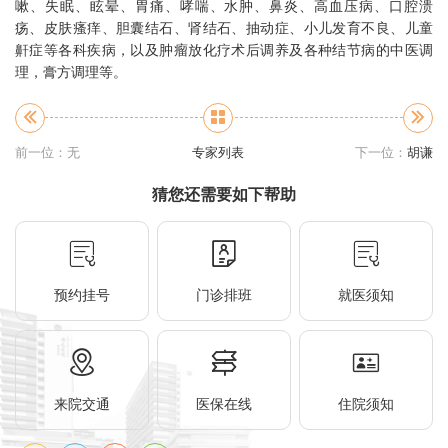
嗽、失眠、眩晕、胃痛、哮喘、水肿、鼻炎、高血压病、口腔溃
疡、皮肤瘙痒、胆囊结石、肾结石、抽动症、小儿发育不良、儿童
鼾症等各科疾病，以及肿瘤放化疗术后调养及各种结节病的中医调
理，膏方调理等。
前一位：无
专家列表
下一位：
胡谦
猜您还需要如下帮助
预约挂号
门诊排班
就医须知
来院交通
医保在线
住院须知