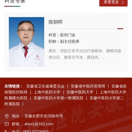
科室专家
查看更多
陈朝晖
科室：筋伤门诊
职称：副主任医师
擅长：理筋正骨手法治疗颈椎病、腰椎间盘
突出症、膝骨关节炎、踝扭伤、...
友情链接：
安徽省卫生健康委员会
|
安徽省中医药管理局
|
安徽省疾
病预防控制局
|
上海中医药大学
|
安徽中医药大学
|
上海中医药大学
附属曙光医院
|
安徽中医药大学第一附属医院
|
安徽中医药大学第二
附属医院
|
地址 ：安徽合肥市史河路45号
邮箱 ：ahzxy@163.com
电话 : 0551-62736601