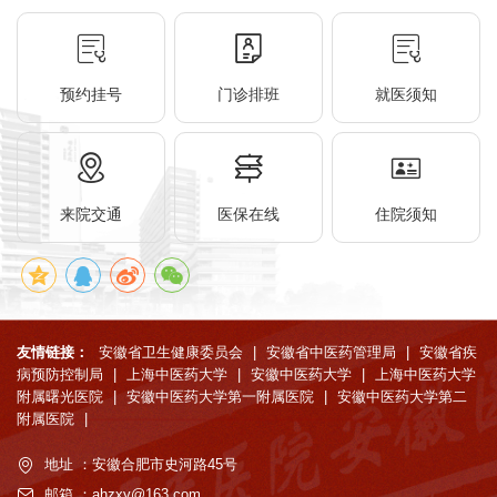
预约挂号
门诊排班
就医须知
来院交通
医保在线
住院须知
友情链接：
安徽省卫生健康委员会
|
安徽省中医药管理局
|
安徽省疾
病预防控制局
|
上海中医药大学
|
安徽中医药大学
|
上海中医药大学
附属曙光医院
|
安徽中医药大学第一附属医院
|
安徽中医药大学第二
附属医院
|
地址 ：安徽合肥市史河路45号
邮箱 ：ahzxy@163.com