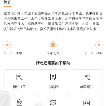
简介
主管治疗师，毕业于安徽中医药大学康复治疗学专业。从事临床言
语吞咽康复工作十余年，曾多次赴上海、北京进修学习言语吞咽评
估与治疗技术。精通脑卒中、脑外伤等引发的失语、构音、吞咽、
认知障碍的评估与治疗。擅长吞咽造影检查技术和球囊扩张技术。
前一位：
李攀
专家列表
下一位：
张毅
猜您还需要如下帮助
预约挂号
门诊排班
就医须知