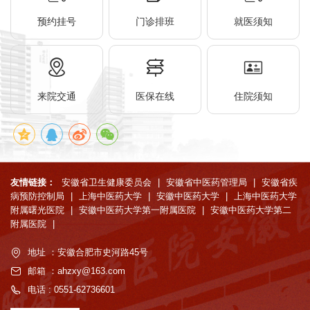
预约挂号
门诊排班
就医须知
来院交通
医保在线
住院须知
友情链接：
安徽省卫生健康委员会
|
安徽省中医药管理局
|
安徽省疾
病预防控制局
|
上海中医药大学
|
安徽中医药大学
|
上海中医药大学
附属曙光医院
|
安徽中医药大学第一附属医院
|
安徽中医药大学第二
附属医院
|
地址 ：安徽合肥市史河路45号
邮箱 ：ahzxy@163.com
电话 : 0551-62736601