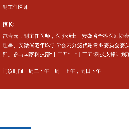
副主任医师
擅长:
范青云，副主任医师，医学硕士。安徽省全科医师协
理事、安徽省老年医学学会内分泌代谢专业委员会委员
部。参与国家科技部“十二五”、“十三五”科技支撑计
结合诊治糖尿病及其并发症、甲状腺疾病（甲状腺结
门诊时间：周二下午，周三上午，周日下午
症/痛风、继发性高血压、血脂异常、肥胖、骨质疏松
腺疾病等内分泌代谢疾病。