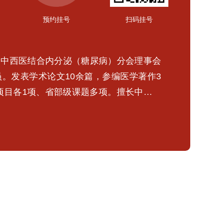
预约挂号
扫码挂号
会中西医结合内分泌（糖尿病）分会理事会
。发表学术论文10余篇，参编医学著作3
划项目各1项、省部级课题多项。擅长中西医
节、甲亢、甲减、甲状腺术后）、高尿酸血
、围绝经期综合征、月经不调、痤疮、肾上