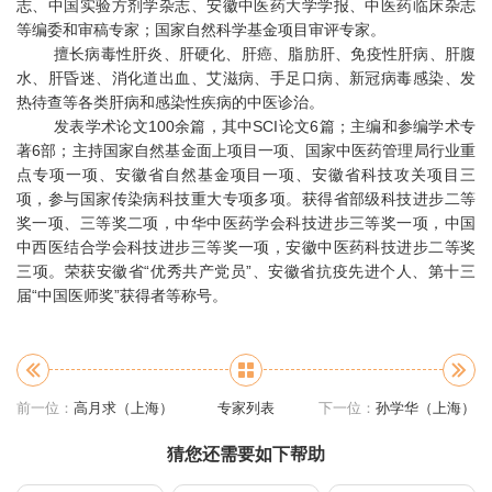
志、中国实验方剂学杂志、安徽中医药大学学报、中医药临床杂志
等编委和审稿专家；国家自然科学基金项目审评专家。
擅长病毒性肝炎、肝硬化、肝癌、脂肪肝、免疫性肝病、肝腹
水、肝昏迷、消化道出血、艾滋病、手足口病、新冠病毒感染、发
热待查等各类肝病和感染性疾病的中医诊治。
发表学术论文100余篇，其中SCI论文6篇；主编和参编学术专
著6部；主持国家自然基金面上项目一项、国家中医药管理局行业重
点专项一项、安徽省自然基金项目一项、安徽省科技攻关项目三
项，参与国家传染病科技重大专项多项。获得省部级科技进步二等
奖一项、三等奖二项，中华中医药学会科技进步三等奖一项，中国
中西医结合学会科技进步三等奖一项，安徽中医药科技进步二等奖
三项。荣获安徽省“优秀共产党员”、安徽省抗疫先进个人、第十三
届“中国医师奖”获得者等称号。
前一位：
高月求（上海）
专家列表
下一位：
孙学华（上海）
猜您还需要如下帮助