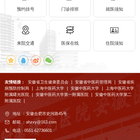
预约挂号
门诊排班
就医须知
来院交通
医保在线
住院须知
友情链接：
安徽省卫生健康委员会
|
安徽省中医药管理局
|
安徽省疾
病预防控制局
|
上海中医药大学
|
安徽中医药大学
|
上海中医药大学
附属曙光医院
|
安徽中医药大学第一附属医院
|
安徽中医药大学第二
附属医院
|
地址 ：安徽合肥市史河路45号
邮箱 ：ahzxy@163.com
电话 : 0551-62736601