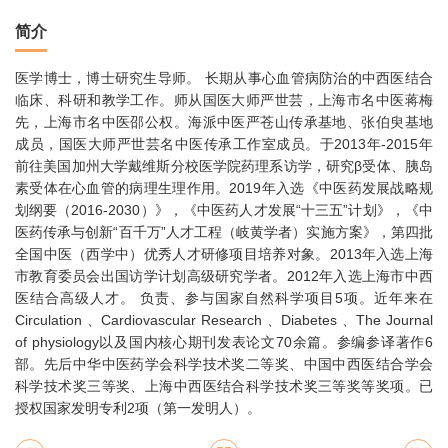
简介
医学博士，博士研究生导师。 长期从事心血管病防治的中西医结合
临床、科研和教学工作。师从国医大师严世芸，上海市名中医蒋梅
先，上海市名中医邵公权。海派中医严苍山传承基地、张伯臾基地
成员，国医大师严世芸名中医传承工作室成员。于2013年-2015年
前往美国加州大学戴维斯分校医学院药理系访学，研究β受体、胰岛
素受体在心血管的病理生理作用。2019年入选《中医药发展战略规
划纲要（2016-2030）》，《中医药人才发展“十三五”计划》，《中
医药传承与创新“百千万”人才工程（岐黄学者）实施方案》，第四批
全国中医（西学中）优秀人才研修项目培养对象。2013年入选上海
市教育委员会出国访学计划高级研究学者。2012年入选上海市中西
医结合高级人才。 负责、参与国家自然科学项目5项。近年来在
Circulation 、Cardiovascular Research 、Diabetes 、The Journal
of physiology以及国内核心期刊发表论文70余篇。参编参译著作6
部。先后中华中医药学会科学技术奖二等奖、中国中西医结合学会
科学技术奖三等奖、上海中西医结合科学技术奖三等奖等奖项。已
授权国家发明专利2项（第一发明人）。