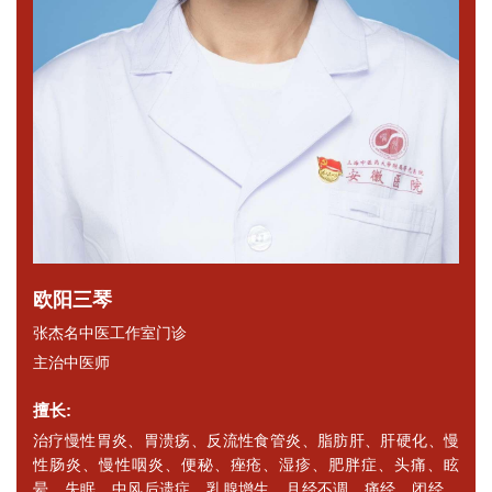
欧阳三琴
张杰名中医工作室门诊
主治中医师
擅长:
治疗慢性胃炎、胃溃疡、反流性食管炎、脂肪肝、肝硬化、慢
性肠炎、慢性咽炎、便秘、痤疮、湿疹、肥胖症、头痛、眩
晕、失眠、中风后遗症、乳腺增生、月经不调、痛经、闭经、