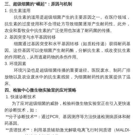
三、超级细菌的“崛起”：原因与机制
1. 抗生素滥用
抗生素的滥用是超级细菌产生的主要原因之一。在医疗领域，
抗生素的过度使用和不合理处方导致细菌逐渐产生耐药性。此外，
农业和畜牧业中抗生素的广泛使用也加速了耐药菌的传播。
2. 基因突变与水平基因转移
细菌通过基因突变和水平基因转移（如质粒传递）获得耐药基
因。这些基因可以使细菌产生耐药酶，分解抗生素，或改变抗生素
的作用靶点，从而逃避药物的杀伤作用。
3. 环境因素
环境污染也是超级细菌传播的重要途径。医院废水、制药厂排
放物以及农业废水中的抗生素残留，为细菌耐药性的发展提供了温
床。
四、检验中心微生物实验室的应对策略
1. 快速诊断技术
为了应对超级细菌的威胁，检验科微生物实验室正在引入更快速
的诊断技术，如：
**分子诊断技术**：通过PCR、基因测序等方法快速检测病原体和耐
药基因。
**质谱技术**：利用基质辅助激光解吸电离飞行时间质谱（MALDI-