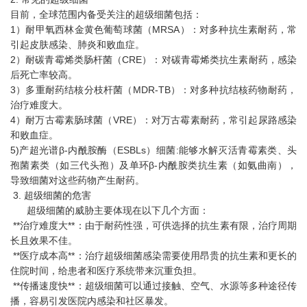
目前，全球范围内备受关注的超级细菌包括：
1）耐甲氧西林金黄色葡萄球菌（MRSA）：对多种抗生素耐药，常
引起皮肤感染、肺炎和败血症。
2）耐碳青霉烯类肠杆菌（CRE）：对碳青霉烯类抗生素耐药，感染
后死亡率较高。
3）多重耐药结核分枝杆菌（MDR-TB）：对多种抗结核药物耐药，
治疗难度大。
4）耐万古霉素肠球菌（VRE）：对万古霉素耐药，常引起尿路感染
和败血症。
5)产超光谱β-内酰胺酶（ESBLs）细菌:能够水解灭活青霉素类、头
孢菌素类（如三代头孢）及单环β-内酰胺类抗生素（如氨曲南），
导致细菌对这些药物产生耐药。
3. 超级细菌的危害
超级细菌的威胁主要体现在以下几个方面：
**治疗难度大**：由于耐药性强，可供选择的抗生素有限，治疗周期
长且效果不佳。
**医疗成本高**：治疗超级细菌感染需要使用昂贵的抗生素和更长的
住院时间，给患者和医疗系统带来沉重负担。
**传播速度快**：超级细菌可以通过接触、空气、水源等多种途径传
播，容易引发医院内感染和社区暴发。