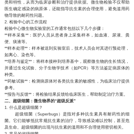
类和特性，从而为临床诊断和治疗提供依据。微生物检验不仅帮助
医生确定感染的病原体，还能指导抗生素的合理使用，避免滥用药
物导致的耐药性问题。
2. 检验中心的工作流程
检验中心微生物实验室的工作通常包括以下几个步骤：
**样本采集**：医护人员从患者身上采集样本，如血液、尿液、粪
便、痰液等。
**样本处理**：样本被送到实验室后，技术人员会对其进行预处理，
如离心、染色等。
**培养与鉴定**：将样本接种到培养基中，观察微生物的生长情况，
并通过生化试验、分子生物学技术（如PCR）等方法鉴定病原体的
种类。
**药敏试验**：检测病原体对各类抗生素的敏感性，为临床治疗提供
参考。
**报告与反馈**：将检验结果反馈给临床医生，帮助制定治疗方案。
二、超级细菌：微生物界的“超级反派”
1. 什么是超级细菌？
超级细菌（Superbugs）是指对多种抗生素具有耐药性的细
菌。它们能够抵抗常规抗生素的治疗，导致感染难以控制，甚至危
及生命。超级细菌的出现与抗生素的滥用和不合理使用密切相关。
2. 常见的超级细菌